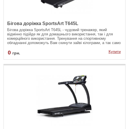
Бігова доріжка SportsArt T645L
Бігова доріжка SportsArt T645L - чудовий тренажер, який
відмінно підійде як для домашнього використання, так і для
комерційного використання. Тренування на спортивному
обладнанні допоможуть Вам скинути зайві кілограми, а так само
підтримувати тіло в хорошій фізичній формі. Живлення походить
від електромережі. Високі результати в короткі терміни
0
Купити
грн.
забезпечує багатофункціональність доріжки.