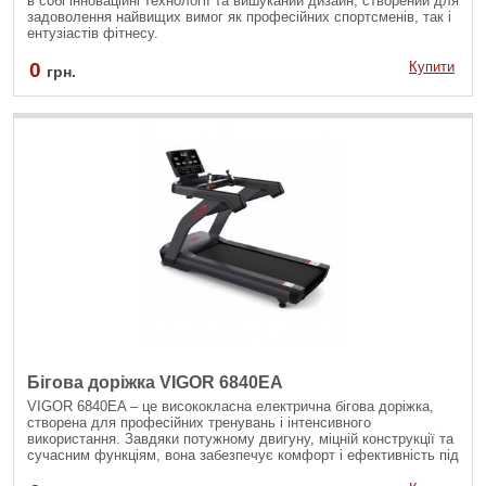
в собі інноваційні технології та вишуканий дизайн, створений для
задоволення найвищих вимог як професійних спортсменів, так і
ентузіастів фітнесу.
0
Купити
грн.
Бігова доріжка VIGOR 6840EA
VIGOR 6840EA – це висококласна електрична бігова доріжка,
створена для професійних тренувань і інтенсивного
використання. Завдяки потужному двигуну, міцній конструкції та
сучасним функціям, вона забезпечує комфорт і ефективність під
час занять.