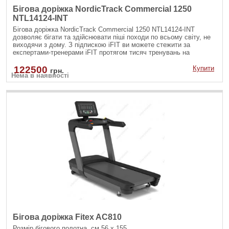
Бігова доріжка NordicTrack Commercial 1250
NTL14124-INT
Бігова доріжка NordicTrack Commercial 1250 NTL14124-INT
дозволяє бігати та здійснювати піші походи по всьому світу, не
виходячи з дому. З підпискою iFIT ви можете стежити за
експертами-тренерами iFIT протягом тисяч тренувань на
відкритому повітрі, що охоплюють найкрасивіші місця на всіх
семи континентах, на 10
122500
Купити
грн.
Нема в наявності
Бігова доріжка Fitex AC810
Розмір бігового полотна, см 56 х 155