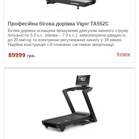
Професійна бігова доріжка Vigor TA552C
Бігова доріжка оснащена безшумним двигуном змінного струму
потужністю 5.0 к.с. (пікова – 7.0 к.с.), забезпечуючи швидкість
до 20 км/год та електричне регулювання нахилу у 18 рівнях.
Надійна конструкція з 6-точковою системою амортизації,
трьохшаровим полотном товщиною 2.5 мм і максимальною
вагою користувача 160 кг гарантує комфортні та безпечні
89999
Купити
грн.
тренування.