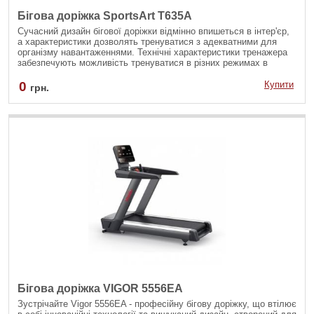
Бігова доріжка SportsArt T635A
Сучасний дизайн бігової доріжки відмінно впишеться в інтер'єр,
а характеристики дозволять тренуватися з адекватними для
організму навантаженнями. Технічні характеристики тренажера
забезпечують можливість тренуватися в різних режимах в
залежності від поставлених цілей користувачам з різним рівнем
підготовки. Конструкція з транспортувань роликами полегшить
0
Купити
грн.
процес зберігання і переміщення тренажера.
Бігова доріжка VIGOR 5556ЕА
Зустрічайте Vigor 5556EA - професійну бігову доріжку, що втілює