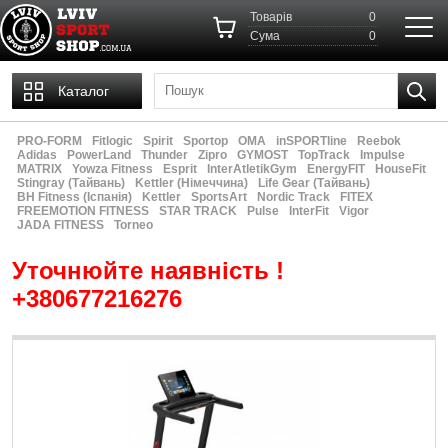
Товарів
0
Cума
0
Каталог
PRO-FORM
Fitlogic
Spirit
Sportop
OMA
inSPORTline
Reebok
Adidas
PowerLand
Thunder
Zipro
GYMOST
TopTrack
Impulse
MATRIX
Yowza Fitness
Esprit
InterAtletikGym
EnergyFIT
HouseFit
Stingray (Тайвань)
Kettler (Німеччина)
Life Gear (Тайвань)
ВН Fitness (Іспанія)
Kettler
SportsArt
Nordic Track
FITEX
FREEMOTION FITNESS
STAR TRACK
Pulse
InterFit
Vigor
JADA FITNESS
Torneo
Уточнюйте наявність !
+380677216276