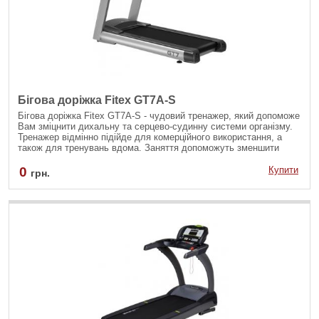
Бігова доріжка Fitex GT7A-S
Бігова доріжка Fitex GT7A-S - чудовий тренажер, який допоможе
Вам зміцнити дихальну та серцево-судинну системи організму.
Тренажер відмінно підійде для комерційного використання, а
також для тренувань вдома. Заняття допоможуть зменшити
зайву вагу, підвищити витривалість організму, і підтримувати
тіло у хорошій фізичній формі. Оснащений сенсорним екраном з
0
Купити
грн.
великою діагоналлю для більшого комфорту під час тренувань.