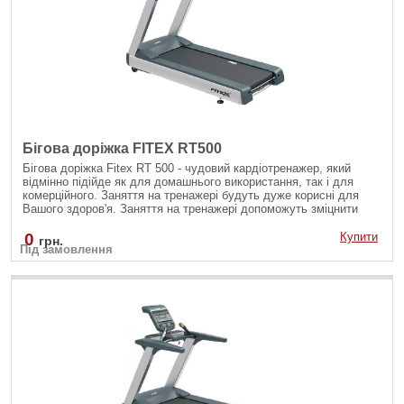
Бігова доріжка FITEX RT500
Бігова доріжка Fitex RT 500 - чудовий кардіотренажер, який
відмінно підійде як для домашнього використання, так і для
комерційного. Заняття на тренажері будуть дуже корисні для
Вашого здоров'я. Заняття на тренажері допоможуть зміцнити
серцево-судинну і дихальну системи організму, а так само
підвищити тонус всіх м'язів.
0
Купити
грн.
Під замовлення