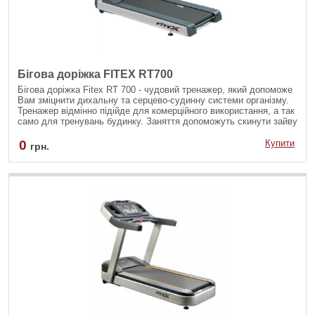
Бігова доріжка FITEX RT700
Бігова доріжка Fitex RT 700 - чудовий тренажер, який допоможе
Вам зміцнити дихальну та серцево-судинну системи організму.
Тренажер відмінно підійде для комерційного використання, а так
само для тренувань будинку. Заняття допоможуть скинути зайву
вагу, підвищити витривалість організму, а так само підтримувати
тіло в хорошій фізичній формі.
0
Купити
грн.